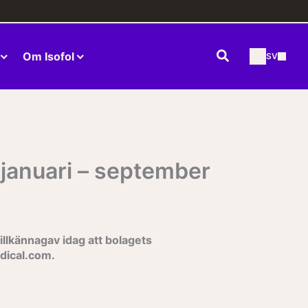
Sök
Om Isofol
SV
, januari – september
llkännagav idag att bolagets
dical.com.