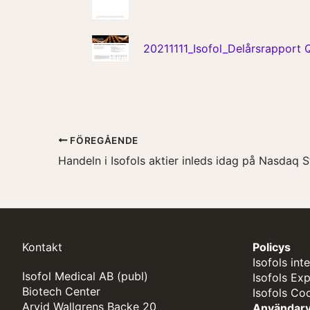
20211111_Isofol_Delårsrapport 
FÖREGÅENDE
Handeln i Isofols aktier inleds idag på Nasdaq
Kontakt
Policys
Isofols int
Isofol Medical AB (publ)
Isofols Ex
Biotech Center
Isofols Co
Arvid Wallgrens Backe 20
Användarvi