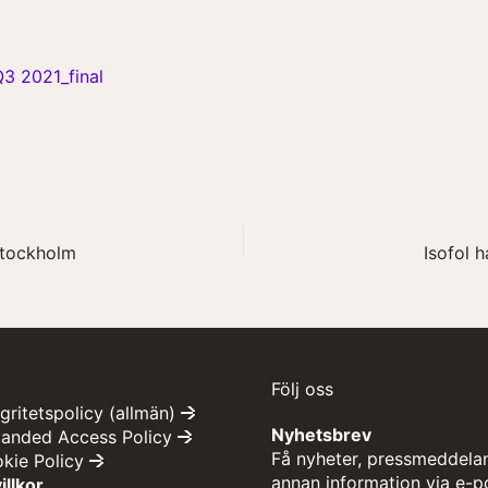
Q3 2021_final
 Stockholm
Isofol 
Följ oss
egritetspolicy (allmän)
Nyhetsbrev
panded Access Policy
Få nyheter, pressmeddela
okie Policy
annan information via e-p
llkor