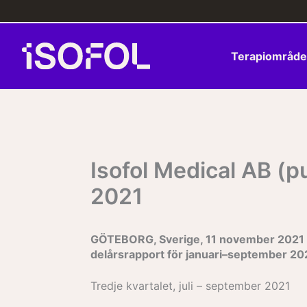
Hoppa
till
innehåll
Terapiområd
Isofol Medical AB (p
2021
GÖTEBORG, Sverige, 11 november 2021 – I
delårsrapport för januari–september 202
Tredje kvartalet, juli – september 2021