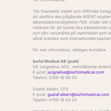
”De finansiella medel som tillfördes bola
att slutföra den pågående AGENT-studien 
läkemedelsmyndigheten FDA. Under det tre
initierats för att kunna öka kännedomen 
och vårt varumärke på marknaden som ett b
såväl svenska som internationella kapital
För mer information, vänligen kontakta
Isofol Medical AB (publ)
Ulf Jungnelius, M.D., verkställande direkt
E-post:
jungnelius@isofolmedical.com
Telefon: 0709-16 89 55
Gustaf Albèrt, CFO
E-post:
gustaf.albert@isofolmedical.com
Telefon: 0709-16 83 02