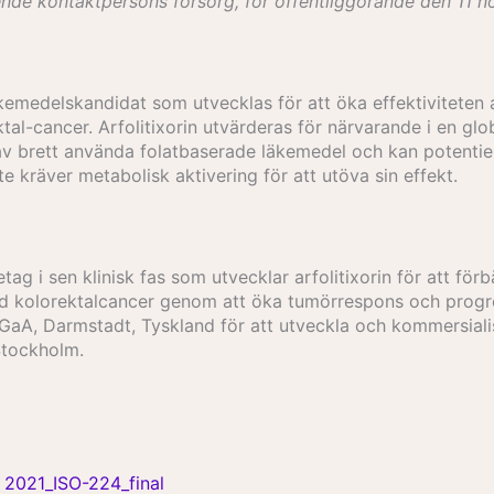
de kontaktpersons försorg, för offentliggörande den 11 no
äkemedelskandidat som utvecklas för att öka effektiviteten
l-cancer. Arfolitixorin utvärderas för närvarande i en globa
 av brett använda folatbaserade läkemedel och kan potentie
te kräver metabolisk aktivering för att utöva sin effekt.
etag i sen klinisk fas som utvecklar arfolitixorin för att f
 kolorektalcancer genom att öka tumörrespons och progress
GaA, Darmstadt, Tyskland för att utveckla och kommersialise
Stockholm.
 2021_ISO-224_final