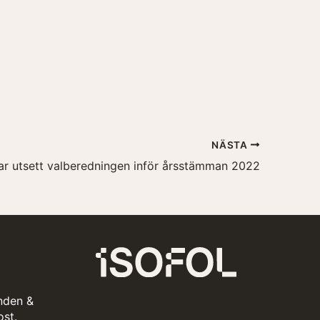
NÄSTA
har utsett valberedningen inför årsstämman 2022
nden &
ost.