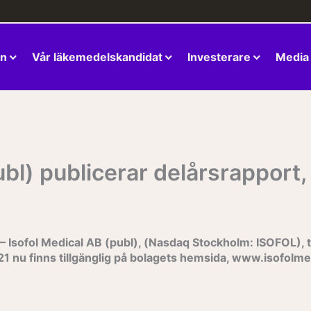
en
Vår läkemedelskandidat
Investerare
Media
ubl) publicerar delårsrapport
sofol Medical AB (publ), (Nasdaq Stockholm: ISOFOL), ti
1 nu finns tillgänglig på bolagets hemsida, www.isofolme