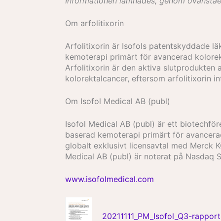
Informationen lämnades, genom ovanståen
Om arfolitixorin
Arfolitixorin är Isofols patentskyddade l
kemoterapi primärt för avancerad kolorekta
Arfolitixorin är den aktiva slutprodukten
kolorektalcancer, eftersom arfolitixorin in
Om Isofol Medical AB (publ)
Isofol Medical AB (publ) är ett biotechför
baserad kemoterapi primärt för avancerad
globalt exklusivt licensavtal med Merck K
Medical AB (publ) är noterat på Nasdaq 
www.isofolmedical.com
20211111_PM_Isofol_Q3-rapport