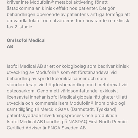
kräver inte Modufolin® metabol aktivering för att
åstadkomma en klinisk effekt hos patienter. Det gör
behandlingen oberoende av patientens ärftliga förmåga att
omvandla folater och utvärderas för närvarande i en klinisk
fas 2-studie.
Om Isofol Medical
AB
Isofol Medical AB är ett onkologibolag som bedriver klinisk
utveckling av Modufolin® som ett förstahandsval vid
behandling av spridd kolorektalcancer och som
standardterapi vid högdosbehandling med metotrexat vid
osteosarkom. Genom ett världsomfattande, exklusivt
licensavtal innehar Isofol Medical globala rättigheter till att
utveckla och kommersialisera Modufolin® inom onkologi
samt tillgång till Merck KGaAs (Darmstadt, Tyskland)
patentskyddade tillverkningsprocess och produktion.
Isofol
Medical AB handlas på NASDAQ First North Premier.
Certified Adviser är FNCA Sweden AB.