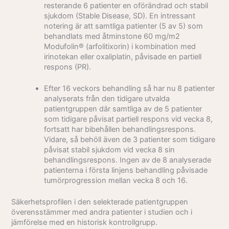
resterande 6 patienter en oförändrad och stabil
sjukdom (Stable Disease, SD). En intressant
notering är att samtliga patienter (5 av 5) som
behandlats med åtminstone 60 mg/m2
Modufolin® (arfolitixorin) i kombination med
irinotekan eller oxaliplatin, påvisade en partiell
respons (PR).
Efter 16 veckors behandling så har nu 8 patienter
analyserats från den tidigare utvalda
patientgruppen där samtliga av de 5 patienter
som tidigare påvisat partiell respons vid vecka 8,
fortsatt har bibehållen behandlingsrespons.
Vidare, så behöll även de 3 patienter som tidigare
påvisat stabil sjukdom vid vecka 8 sin
behandlingsrespons. Ingen av de 8 analyserade
patienterna i första linjens behandling påvisade
tumörprogression mellan vecka 8 och 16.
Säkerhetsprofilen i den selekterade patientgruppen
överensstämmer med andra patienter i studien och i
jämförelse med en historisk kontrollgrupp.