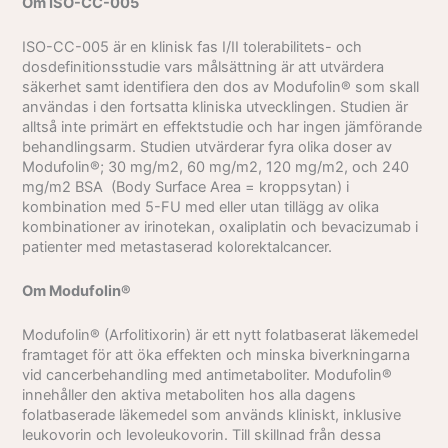
Om ISO-CC-005
ISO-CC-005 är en klinisk fas I/II tolerabilitets- och
dosdefinitionsstudie vars målsättning är att utvärdera
säkerhet samt identifiera den dos av Modufolin® som skall
användas i den fortsatta kliniska utvecklingen. Studien är
alltså inte primärt en effektstudie och har ingen jämförande
behandlingsarm. Studien utvärderar fyra olika doser av
Modufolin®; 30 mg/m2, 60 mg/m2, 120 mg/m2, och 240
mg/m2 BSA (Body Surface Area = kroppsytan) i
kombination med 5-FU med eller utan tillägg av olika
kombinationer av irinotekan, oxaliplatin och bevacizumab i
patienter med metastaserad kolorektalcancer.
Om Modufolin®
Modufolin® (Arfolitixorin) är ett nytt folatbaserat läkemedel
framtaget för att öka effekten och minska biverkningarna
vid cancerbehandling med antimetaboliter. Modufolin®
innehåller den aktiva metaboliten hos alla dagens
folatbaserade läkemedel som används kliniskt, inklusive
leukovorin och levoleukovorin. Till skillnad från dessa