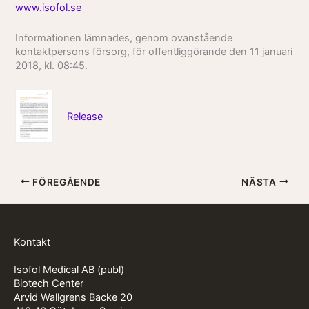
www.isofol.se
Informationen lämnades, genom ovanstående
kontaktpersons försorg, för offentliggörande den 11 januari
2018, kl. 08:45.
Release
FÖREGÅENDE
NÄSTA
Kontakt
Isofol Medical AB (publ)
Biotech Center
Arvid Wallgrens Backe 20