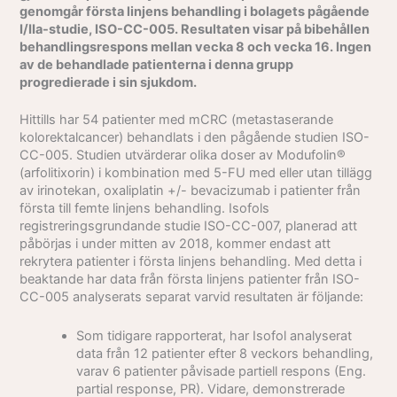
genomgår första linjens behandling i bolagets pågående
I/IIa-studie, ISO-CC-005. Resultaten visar på bibehållen
behandlingsrespons mellan vecka 8 och vecka 16. Ingen
av de behandlade patienterna i denna grupp
progredierade i sin sjukdom.
Hittills har 54 patienter med mCRC (metastaserande
kolorektalcancer) behandlats i den pågående studien ISO-
CC-005.
Studien utvärderar olika doser av Modufolin®
(arfolitixorin) i kombination med 5-FU med eller utan tillägg
av irinotekan, oxaliplatin +/- bevacizumab i patienter från
första till femte linjens behandling. Isofols
registreringsgrundande studie ISO-CC-007, planerad att
påbörjas i under mitten av 2018, kommer endast att
rekrytera patienter i första linjens behandling. Med detta i
beaktande har data från första linjens patienter från ISO-
CC-005 analyserats separat varvid resultaten är följande:
Som tidigare rapporterat, har Isofol analyserat
data från 12 patienter efter 8 veckors behandling,
varav 6 patienter påvisade partiell respons (Eng.
partial response, PR). Vidare, demonstrerade