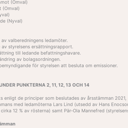
amot (Omval)
t (Omval)
yval)
nde (Nyval)
e av valberedningens ledamöter.
v styrelsens ersättningsrapport.
sättning till ledande befattningshavare.
m ändring av bolagsordningen.
m bemyndigande för styrelsen att besluta om emissioner.
DER PUNKTERNA 2, 11, 12, 13 OCH 14
ts enligt de principer som beslutades av årsstämman 2021,
mmans med ledamöterna Lars Lind (utsedd av Hans Enocson
cirka 12 % av rösterna) samt Pär-Ola Mannefred (styrelsens
stämman