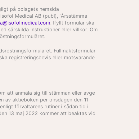
gligt på bolagets hemsida
l Isofol Medical AB (publ), ”Årsstämma
a@isofolmedical.com
. Ifyllt formulär ska
 särskilda instruktioner eller villkor. Om
röstningsformuläret.
dsröstningsformuläret. Fullmaktsformulär
 ska registreringsbevis eller motsvarande
tom att anmäla sig till stämman eller avge
ngen av aktieboken per onsdagen den 11
nligt förvaltarens rutiner i sådan tid i
 den 13 maj 2022 kommer att beaktas vid