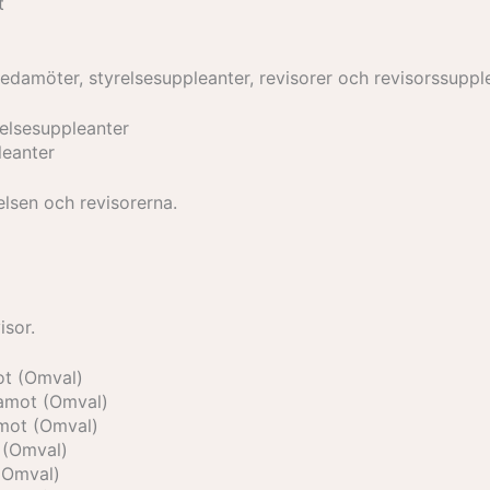
t
ledamöter, styrelsesuppleanter, revisorer och revisorssuppl
relsesuppleanter
leanter
elsen och revisorerna.
isor.
ot (Omval)
damot (Omval)
amot (Omval)
 (Omval)
 (Omval)