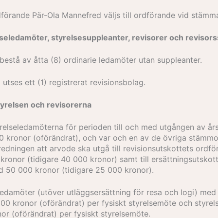
dförande Pär-Ola Mannefred väljs till ordförande vid stämm
elseledamöter, styrelsesuppleanter, revisorer och revisor
 bestå av åtta (8) ordinarie ledamöter utan suppleanter.
 utses ett (1) registrerat revisionsbolag.
tyrelsen och revisorerna
tyrelseledamöterna för perioden till och med utgången av å
00 kronor (oförändrat), och var och en av de övriga stämm
beredningen att arvode ska utgå till revisionsutskottets ord
ronor (tidigare 40 000 kronor) samt till ersättningsutsko
 50 000 kronor (tidigare 25 000 kronor).
eledamöter (utöver utläggsersättning för resa och logi) me
500 kronor (oförändrat) per fysiskt styrelsemöte och styr
or (oförändrat) per fysiskt styrelsemöte.