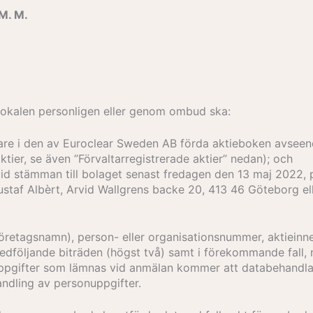
. M.
okalen personligen eller genom ombud ska:
re i den av Euroclear Sweden AB förda aktieboken avseen
ktier, se även ”Förvaltarregistrerade aktier” nedan); och
vid stämman till bolaget senast fredagen den 13 maj 2022, 
staf Albèrt, Arvid Wallgrens backe 20, 413 46 Göteborg elle
retagsnamn), person- eller organisationsnummer, aktieinne
edföljande biträden (högst två) samt i förekommande fal
. Uppgifter som lämnas vid anmälan kommer att databehand
andling av personuppgifter.