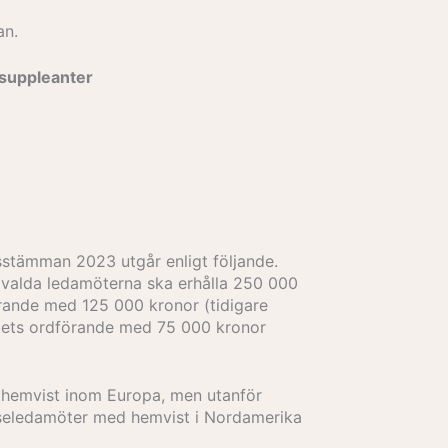
an.
ssuppleanter
rsstämman 2023 utgår enligt följande.
ovalda ledamöterna ska erhålla 250 000
förande med 125 000 kronor (tidigare
ttets ordförande med 75 000 kronor
d hemvist inom Europa, men utanför
elseledamöter med hemvist i Nordamerika