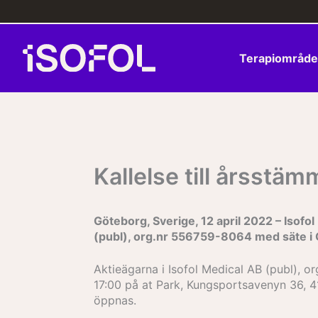
Hoppa
till
innehåll
Terapiområd
Kallelse till årsstä
Göteborg, Sverige, 12 april 2022 – Isofo
(publ), org.nr 556759-8064 med säte i 
Aktieägarna i Isofol Medical AB (publ), 
17:00 på at Park, Kungsportsavenyn 36, 4
öppnas.