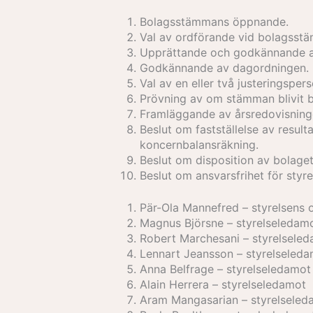
Bolagsstämmans öppnande.
Val av ordförande vid bolagsst
Upprättande och godkännande a
Godkännande av dagordningen.
Val av en eller två justeringspers
Prövning av om stämman blivit 
Framläggande av årsredovisninge
Beslut om fastställelse av resu
koncernbalansräkning.
Beslut om disposition av bolagets
Beslut om ansvarsfrihet för styr
Pär-Ola Mannefred – styrelsens 
Magnus Björsne – styrelseledam
Robert Marchesani – styrelsele
Lennart Jeansson – styrelseled
Anna Belfrage – styrelseledamot
Alain Herrera – styrelseledamot
Aram Mangasarian – styrelsele