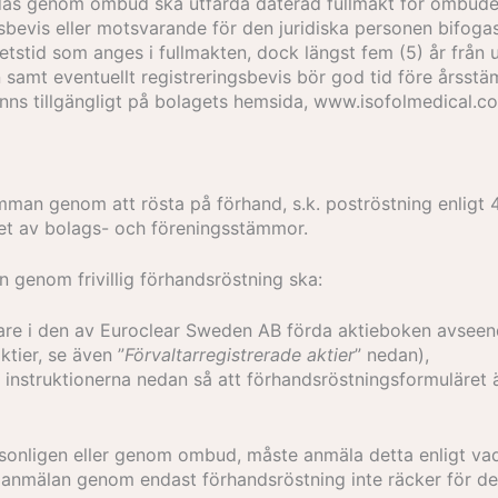
ädas genom ombud ska utfärda daterad fullmakt för ombudet
bevis eller motsvarande för den juridiska personen bifogas. 
hetstid som anges i fullmakten, dock längst fem (5) år från 
ten samt eventuellt registreringsbevis bör god tid före årsst
inns tillgängligt på bolagets hemsida, www.isofolmedical.c
mman genom att rösta på förhand, s.k. poströstning enligt 4 
et av bolags- och föreningsstämmor.
 genom frivillig förhandsröstning ska:
re i den av Euroclear Sweden AB förda aktieboken avseen
ktier, se även ”
Förvaltarregistrerade aktier
” nedan),
 instruktionerna nedan så att förhandsröstningsformuläret 
rsonligen eller genom ombud, måste anmäla detta enligt va
anmälan genom endast förhandsröstning inte räcker för den