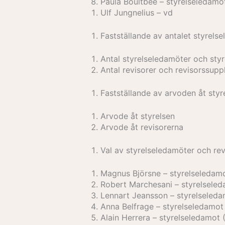
Paula Boultbee – styrelseledamo
Ulf Jungnelius – vd
Fastställande av antalet styrelse
Antal styrelseledamöter och sty
Antal revisorer och revisorssupp
Fastställande av arvoden åt styr
Arvode åt styrelsen
Arvode åt revisorerna
Val av styrelseledamöter och rev
Magnus Björsne – styrelseledam
Robert Marchesani – styrelsele
Lennart Jeansson – styrelseled
Anna Belfrage – styrelseledamot
Alain Herrera – styrelseledamot