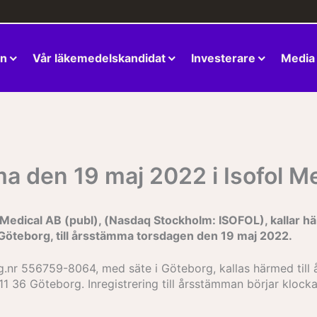
en
Vår läkemedelskandidat
Investerare
Media
mma den 19 maj 2022 i Isofol M
l Medical AB (publ), (Nasdaq Stockholm: ISOFOL), kallar h
Göteborg, till årsstämma torsdagen den 19 maj 2022.
org.nr 556759-8064, med säte i Göteborg, kallas härmed til
11 36 Göteborg. Inregistrering till årsstämman börjar kloc