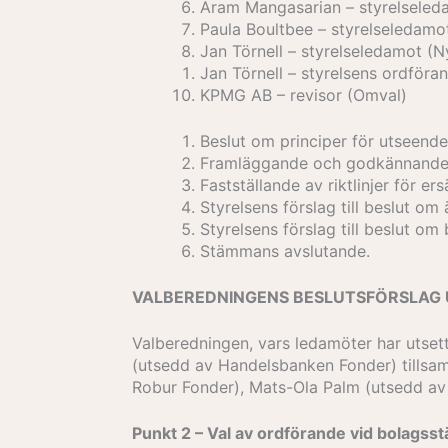
Aram Mangasarian – styrelseled
Paula Boultbee – styrelseledamo
Jan Törnell – styrelseledamot (N
Jan Törnell – styrelsens ordföra
KPMG AB – revisor (Omval)
Beslut om principer för utseend
Framläggande och godkännande a
Fastställande av riktlinjer för er
Styrelsens förslag till beslut o
Styrelsens förslag till beslut o
Stämmans avslutande.
VALBEREDNINGENS BESLUTSFÖRSLAG UN
Valberedningen, vars ledamöter har utset
(utsedd av Handelsbanken Fonder) tillsa
Robur Fonder), Mats-Ola Palm (utsedd av 
Punkt 2 – Val av ordförande vid bolags