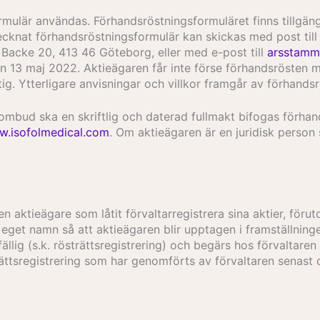
ormulär användas. Förhandsröstningsformuläret finns tillgän
rtecknat förhandsröstningsformulär kan skickas med post til
s Backe 20, 413 46 Göteborg, eller med e-post till
arsstamm
n 13 maj 2022. Aktieägaren får inte förse förhandsrösten med
ltig. Ytterligare anvisningar och villkor framgår av förhands
bud ska en skriftlig och daterad fullmakt bifogas förhan
.isofolmedical.com
. Om aktieägaren är en juridisk person
en aktieägare som låtit förvaltarregistrera sina aktier, föru
a i eget namn så att aktieägaren blir upptagen i framställni
ällig (s.k. rösträttsregistrering) och begärs hos förvaltaren e
ättsregistrering som har genomförts av förvaltaren senast