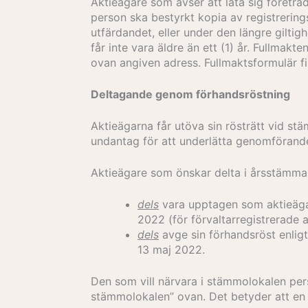
Aktieägare som avser att låta sig företr
person ska bestyrkt kopia av registrerings
utfärdandet, eller under den längre giltig
får inte vara äldre än ett (1) år. Fullmak
ovan angiven adress. Fullmaktsformulär f
Deltagande genom förhandsröstning
Aktieägarna får utöva sin rösträtt vid stä
undantag för att underlätta genomförand
Aktieägare som önskar delta i årsstämman
dels
vara upptagen som aktieäga
2022 (för förvaltarregistrerade a
dels
avge sin förhandsröst enligt
13 maj 2022.
Den som vill närvara i stämmolokalen pe
stämmolokalen” ovan. Det betyder att en 