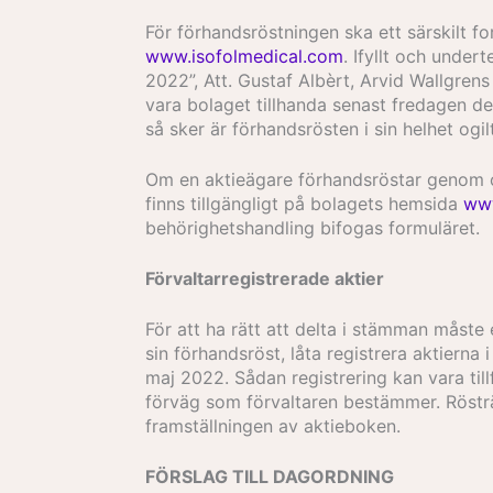
För förhandsröstningen ska ett särskilt f
www.isofolmedical.com
. Ifyllt och unde
2022”, Att. Gustaf Albèrt, Arvid Wallgren
vara bolaget tillhanda senast fredagen de
så sker är förhandsrösten i sin helhet ogi
Om en aktieägare förhandsröstar genom om
finns tillgängligt på bolagets hemsida
www
behörighetshandling bifogas formuläret.
Förvaltarregistrerade aktier
För att ha rätt att delta i stämman måste 
sin förhandsröst, låta registrera aktiern
maj 2022. Sådan registrering kan vara tillf
förväg som förvaltaren bestämmer. Röstr
framställningen av aktieboken.
FÖRSLAG TILL DAGORDNING