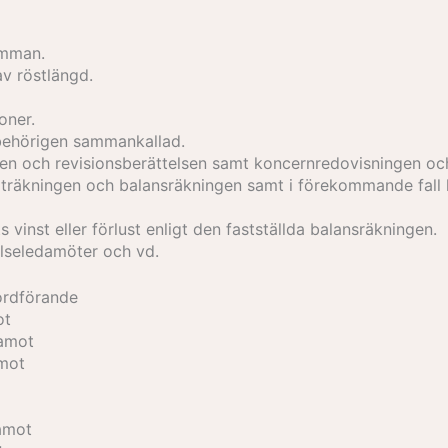
ämman.
v röstlängd.
oner.
behörigen sammankallad.
n och revisionsberättelsen samt koncernredovisningen och
ltaträkningen och balansräkningen samt i förekommande fal
 vinst eller förlust enligt den fastställda balansräkningen.
elseledamöter och vd.
ordförande
ot
damot
amot
damot