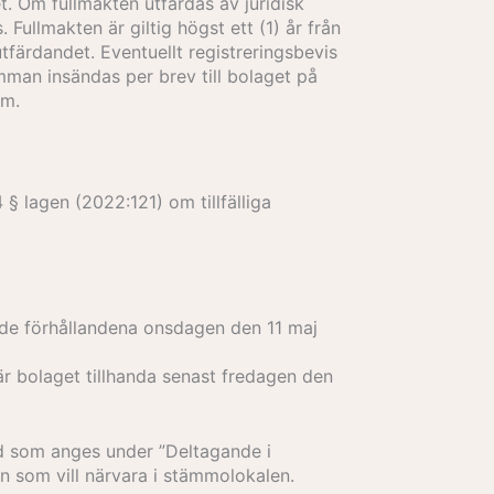
. Om fullmakten utfärdas av juridisk
Fullmakten är giltig högst ett (1) år från
utfärdandet. Eventuellt registreringsbevis
ämman insändas per brev till bolaget på
om.
§ lagen (2022:121) om tillfälliga
de förhållandena onsdagen den 11 maj
är bolaget tillhanda senast fredagen den
d som anges under ”Deltagande i
 som vill närvara i stämmolokalen.