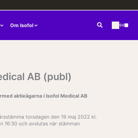
Sök
Om Isofol
SV
edical AB (publ)
ärmed aktieägarna i Isofol Medical AB
l årsstämma torsdagen den 19 maj 2022 kl.
kan 16:30 och avslutas när stämman