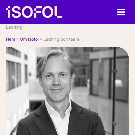
Hoppa
till
innehåll
Ledning
Hem
»
Om Isofol
»
Ledning och team