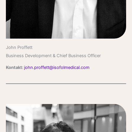
John Proffett
Business Development & Chief Business Officer
Kontakt:
john.proffett@isofolmedical.com