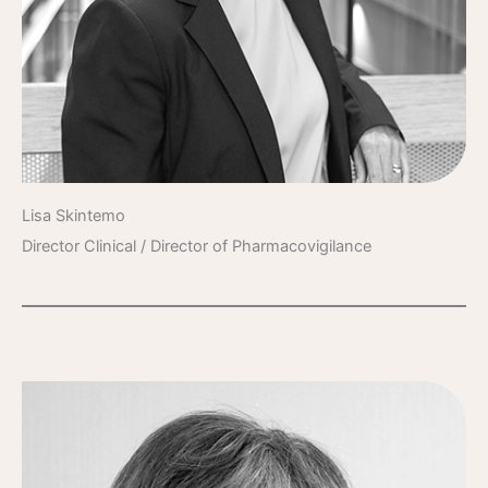
Lisa Skintemo
Director Clinical / Director of Pharmacovigilance