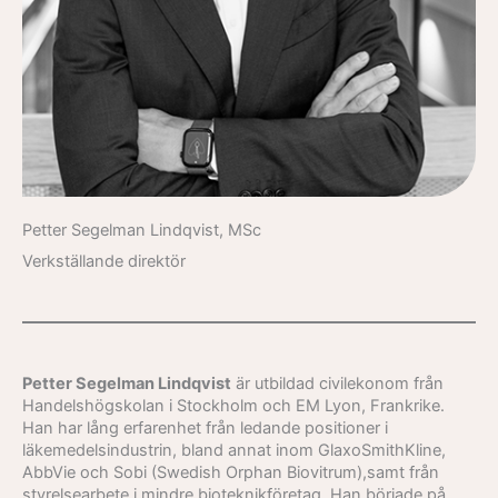
Petter Segelman Lindqvist, MSc
Verkställande direktör
Petter Segelman Lindqvist
är utbildad civilekonom från
Handelshögskolan i Stockholm och EM Lyon, Frankrike.
Han har lång erfarenhet från ledande positioner i
läkemedelsindustrin, bland annat inom GlaxoSmithKline,
AbbVie och Sobi (Swedish Orphan Biovitrum),samt från
styrelsearbete i mindre bioteknikföretag. Han började på