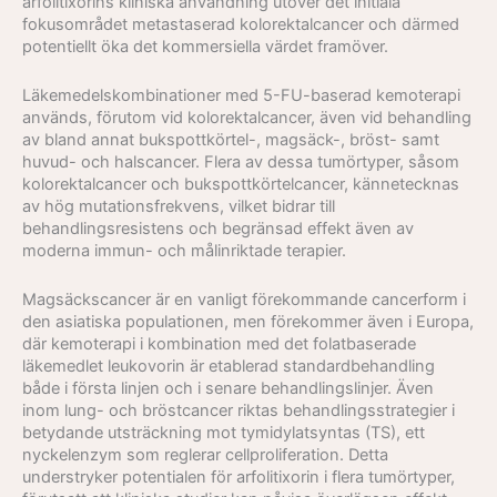
arfolitixorins kliniska användning utöver det initiala
fokusområdet metastaserad kolorektalcancer och därmed
potentiellt öka det kommersiella värdet framöver.
Läkemedelskombinationer med 5-FU-baserad kemoterapi
används, förutom vid kolorektalcancer, även vid behandling
av bland annat bukspottkörtel-, magsäck-, bröst- samt
huvud- och halscancer. Flera av dessa tumörtyper, såsom
kolorektalcancer och bukspottkörtelcancer, kännetecknas
av hög mutationsfrekvens, vilket bidrar till
behandlingsresistens och begränsad effekt även av
moderna immun- och målinriktade terapier.
Magsäckscancer är en vanligt förekommande cancerform i
den asiatiska populationen, men förekommer även i Europa,
där kemoterapi i kombination med det folatbaserade
läkemedlet leukovorin är etablerad standardbehandling
både i första linjen och i senare behandlingslinjer. Även
inom lung- och bröstcancer riktas behandlingsstrategier i
betydande utsträckning mot tymidylatsyntas (TS), ett
nyckelenzym som reglerar cellproliferation. Detta
understryker potentialen för arfolitixorin i flera tumörtyper,