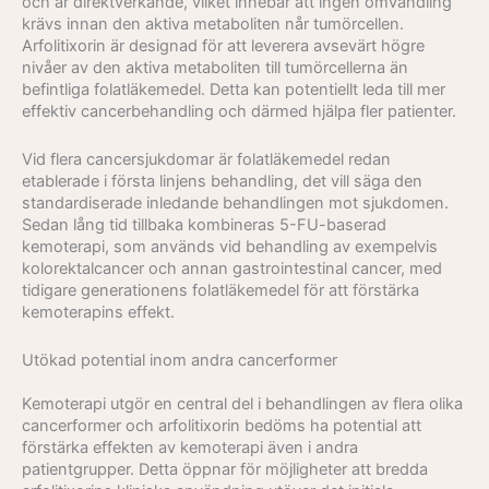
och är direktverkande, vilket innebär att ingen omvandling
krävs innan den aktiva metaboliten når tumörcellen.
Arfolitixorin är designad för att leverera avsevärt högre
nivåer av den aktiva metaboliten till tumörcellerna än
befintliga folatläkemedel. Detta kan potentiellt leda till mer
effektiv cancerbehandling och därmed hjälpa fler patienter.
Vid flera cancersjukdomar är folatläkemedel redan
etablerade i första linjens behandling, det vill säga den
standardiserade inledande behandlingen mot sjukdomen.
Sedan lång tid tillbaka kombineras 5-FU-baserad
kemoterapi, som används vid behandling av exempelvis
kolorektalcancer och annan gastrointestinal cancer, med
tidigare generationens folatläkemedel för att förstärka
kemoterapins effekt.
Utökad potential inom andra cancerformer
Kemoterapi utgör en central del i behandlingen av flera olika
cancerformer och arfolitixorin bedöms ha potential att
förstärka effekten av kemoterapi även i andra
patientgrupper. Detta öppnar för möjligheter att bredda