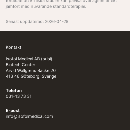
förutsatt att kliniska studier kan påvisa överlägsen effekt
jämfört med nuvarande standardterapier.
Senast uppdaterad:
2026-04-28
Kontakt
Isofol Medical AB (publ)
Biotech Center
Arvid Wallgrens Backe 20
413 46 Göteborg, Sverige
Telefon
031-13 73 31
E-post
info@isofolmedical.com