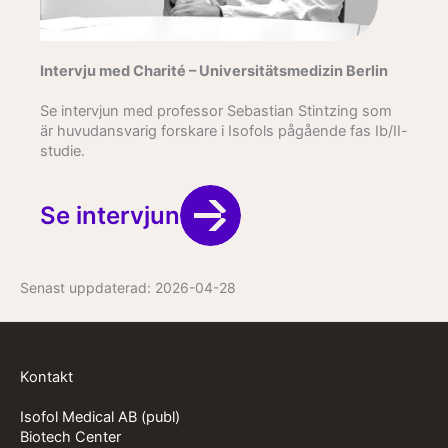
Intervju med Charité – Universitätsmedizin Berlin
Se intervjun med professor Sebastian Stintzing som
är huvudansvarig forskare i Isofols pågående fas Ib/II-
studie.
Se intervjun
Senast uppdaterad:
2026-04-28
Kontakt
Isofol Medical AB (publ)
Biotech Center