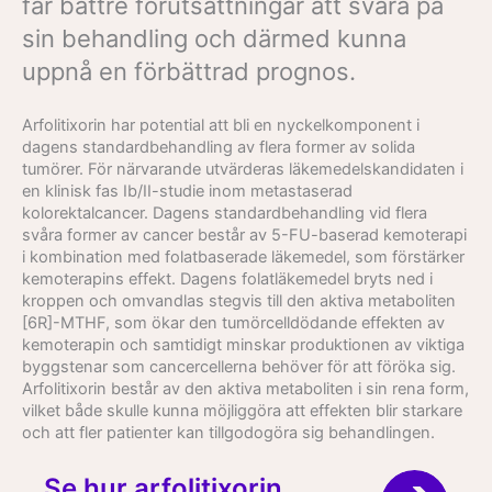
får bättre förutsättningar att svara på
sin behandling och därmed kunna
uppnå en förbättrad prognos.
Arfolitixorin har potential att bli en nyckelkomponent i
dagens standardbehandling av flera former av solida
tumörer. För närvarande utvärderas läkemedelskandidaten i
en klinisk fas Ib/II-studie inom metastaserad
kolorektalcancer. Dagens standardbehandling vid flera
svåra former av cancer består av 5-FU-baserad kemoterapi
i kombination med folatbaserade läkemedel, som förstärker
kemoterapins effekt. Dagens folatläkemedel bryts ned i
kroppen och omvandlas stegvis till den aktiva metaboliten
[6R]-MTHF, som ökar den tumörcelldödande effekten av
kemoterapin och samtidigt minskar produktionen av viktiga
byggstenar som cancercellerna behöver för att föröka sig.
Arfolitixorin består av den aktiva metaboliten i sin rena form,
vilket både skulle kunna möjliggöra att effekten blir starkare
och att fler patienter kan tillgodogöra sig behandlingen.
Se hur arfolitixorin