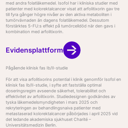
med andra folatläkemedel. Isofol har i kliniska studier med
patienter med kolorektalcancer visat att arfolitixorin gav tre
till fyra gånger högre nivåer av den aktiva metaboliten i
tumörvävnaden än dagens folatläkemedel. Dessutom
förstärktes 5-FU:s effekt på tumörcelldöd när den gavs i
kombination med arfolitixorin.
Evidensplattform
Pågående klinisk fas Ib/II-studie
För att visa arfolitixorins potential i klinik genomför Isofol en
klinisk fas Ib/II-studie, i syfte att fastställa optimal
doseringsregim avseende säkerhet, tolerabilitet och
effektivitet av arfolitixorin. Studiedesignen godkändes av
tyska läkemedelsmyndigheten i mars 2025 och
rekryteringen av behandlingsnaiva patienter med
metastaserad kolorektalcancer påbörjades i april 2025 vid
det ledande akademiska sjukhuset Charité –
Universitätsmedizin Berlin.