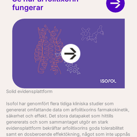
fungerar
Solid evidensplatt­form
Isofol har genomfört flera tidiga kliniska studier som
genererat omfattande data om arfolitixorins farmakokinetik,
säkerhet och effekt. Det stora datapaket som hittills
genererats och som sammantaget utgör en stark
evidensplattform bekräftar arfolitixorins goda tolerabilitet
samt en dosberoende effektökning, något som inte uppnås