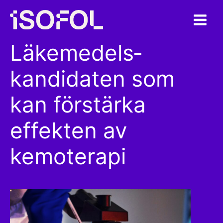
Hoppa
till
innehåll
Läkemedels­
kandidaten som
kan förstärka
effekten av
kemoterapi