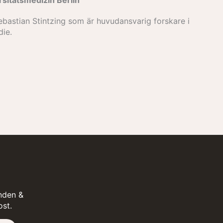
rsitätsmedizin Berlin
ebastian Stintzing som är huvudansvarig forskare i
die.
nden &
ost.