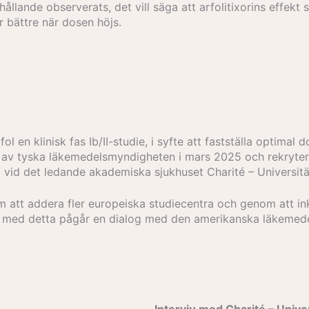
rhållande observerats, det vill säga att arfolitixorins effe
ir bättre när dosen höjs.
ofol en klinisk fas Ib/II-studie, i syfte att fastställa optima
es av tyska läkemedelsmyndigheten i mars 2025 och rekryte
 vid det ledande akademiska sjukhuset Charité – Universitä
nom att addera fler europeiska studiecentra och genom att 
llt med detta pågår en dialog med den amerikanska läkemed