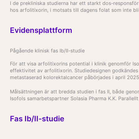
I de prekliniska studierna har ett starkt dos-responsfö
hos arfolitixorin, i motsats till dagens folat som inte bl
Evidensplattform
Pågående klinisk fas Ib/II-studie
För att visa arfolitixorins potential i klinik genomför Is
effektivitet av arfolitixorin. Studiedesignen godkänd
metastaserad kolorektalcancer påbörjades i april 2025
Målsättningen är att bredda studien i fas II, både ge
Isofols samarbetspartner Solasia Pharma K.K. Paralle
Fas Ib/II-studie