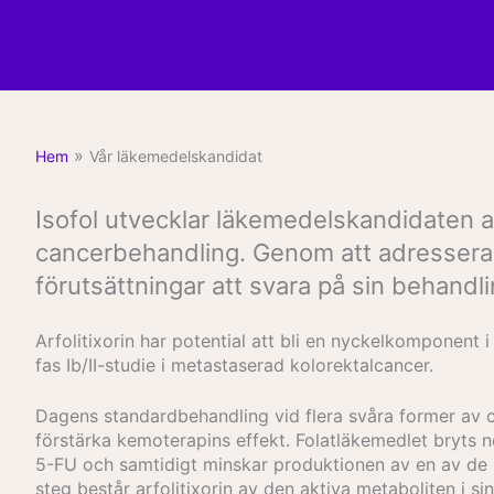
»
Hem
Vår läkemedelskandidat
Isofol utvecklar läkemedelskandidaten a
cancerbehandling. Genom att adressera ett
förutsättningar att svara på sin behand
Arfolitixorin har potential att bli en nyckelkomponent
fas Ib/II-studie i metastaserad kolorektalcancer.
Dagens standardbehandling vid flera svåra former av 
förstärka kemoterapins effekt. Folatläkemedlet bryts
5-FU och samtidigt minskar produktionen av en av de 
steg består arfolitixorin av den aktiva metaboliten i si