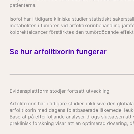
patienterna.
Isofol har i tidigare kliniska studier statistiskt säkers
metaboliten i tumören vid arfolitixorinbehandling jäm
kolorektalcancer förstärktes den tumördödande effekte
Se hur arfolitixorin fungerar
Evidensplatt­form stödjer fortsatt utveckling
Arfolitixorin har i tidigare studier, inklusive den glob
arfolitixorin med dagens folatbaserade läkemedel leukov
Baserat på efterföljande analyser drogs slutsatsen att s
preklinisk forskning visar att en optimerad dosering, d