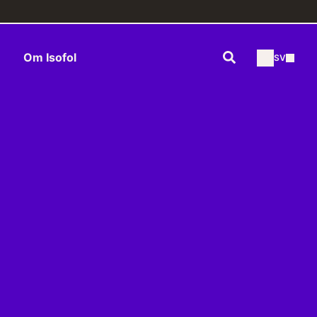
Sök
Om Isofol
SV