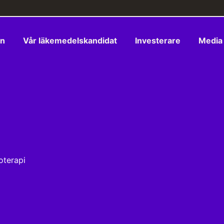
en
Vår läkemedelskandidat
Investerare
Media
oterapi