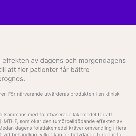
ärka effekten av dagens och morgondagens
 att fler patienter får bättre
prognos.
er. För närvarande utvärderas produkten i en klinisk
tillsammans med folatbaserade läkemedel för att
[6R]-MTHF, som ökar den tumörcelldödande effekten av
Medan dagens folatläkemedel kräver omvandling i flera
ekt vid behandling, vilket kan ge betydande fördelar för