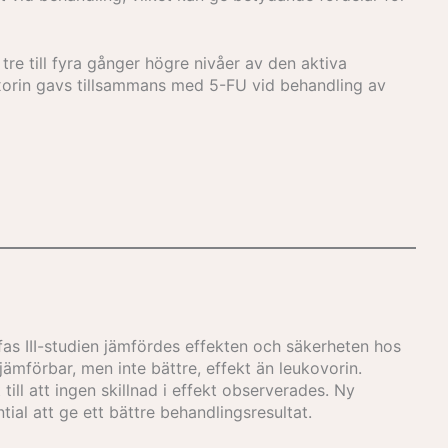
 tre till fyra gånger högre nivåer av den aktiva
ixorin gavs tillsammans med 5-FU vid behandling av
I fas III-studien jämfördes effekten och säkerheten hos
jämförbar, men inte bättre, effekt än leukovorin.
till att ingen skillnad i effekt observerades. Ny
ial att ge ett bättre behandlingsresultat.