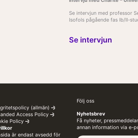
Intervju med Charité – Unive
Se intervjun med professor S
Isofols pågående fas Ib/II-stu
Se intervjun
Följ oss
egritetspolicy (allmän)
Nyhetsbrev
panded Access Policy
Få nyheter, pressmeddela
okie Policy
annan information via e-p
llkor
ida är endast avsedd för