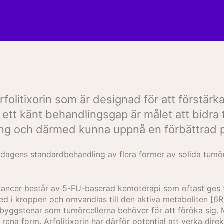
rfolitixorin som är designad för att först
 känt behandlingsgap är målet att bidra till
ling och därmed kunna uppnå en förbättrad 
 i dagens standardbehandling av flera former av solida tumör
cancer består av 5-FU-baserad kemoterapi som oftast ges 
 ned i kroppen och omvandlas till den aktiva metaboliten 
byggstenar som tumörcellerna behöver för att föröka sig. 
n rena form. Arfolitixorin har därför potential att verka dir