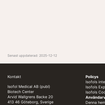
Senast uppdaterad:
2025-12-12
Kontakt
Policys
Isofols int
Isofol Medical AB (publ)
Isofols Ex
Biotech Center
Isofols Co
Arvid Wallgrens Backe 20
Användarvi
413 46 Göteborg, Sverige
Denna hems