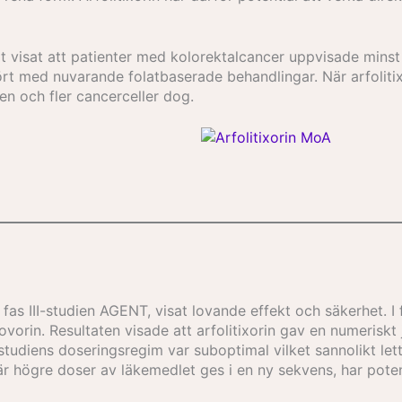
tällt visat att patienter med kolorektalcancer uppvisade minst
fört med nuvarande folatbaserade behandlingar. När arfolit
n och fler cancerceller dog.
ala fas III-studien AGENT, visat lovande effekt och säkerhet. 
orin. Resultaten visade att arfolitixorin gav en numeriskt 
tudiens doseringsregim var suboptimal vilket sannolikt lett 
är högre doser av läkemedlet ges i en ny sekvens, har potent