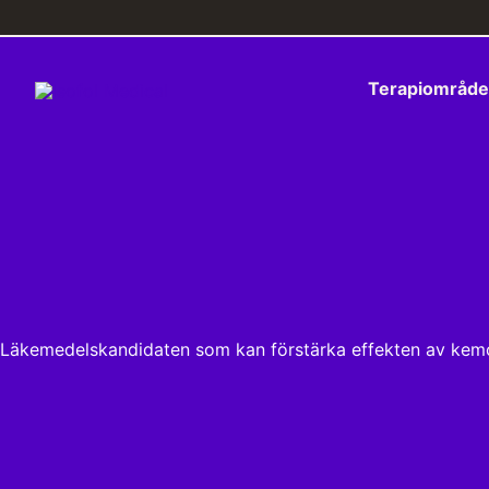
Hoppa
till
innehåll
Terapiområd
Läkemedels­kandidaten som kan förstärka effekten av kem