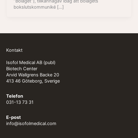
”Bolaget”), tillkännagav idag att bolagets
bokslutskommuniké […]
Kontakt
Isofol Medical AB (publ)
Biotech Center
Arvid Wallgrens Backe 20
413 46 Göteborg, Sverige
Telefon
031-13 73 31
E-post
info@isofolmedical.com