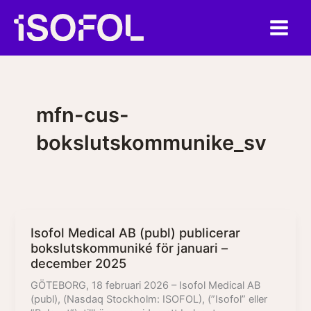
Hoppa
till
innehåll
mfn-cus-
bokslutskommunike_sv
Isofol Medical AB (publ) publicerar
bokslutskommuniké för januari –
december 2025
GÖTEBORG, 18 februari 2026 – Isofol Medical AB
(publ), (Nasdaq Stockholm: ISOFOL), (”Isofol” eller