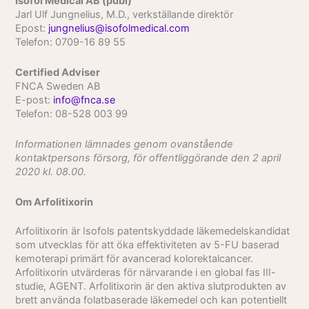
Isofol Medical AB (publ)
Jarl Ulf Jungnelius, M.D., verkställande direktör
E­post:
jungnelius@isofolmedical.com
Telefon: 0709-16 89 55
Certified Adviser
FNCA Sweden AB
E-post:
info@fnca.se
Telefon: 08-528 003 99
Informationen lämnades genom ovanstående
kontaktpersons försorg, för offentliggörande den 2 april
2020 kl. 08.00.
Om Arfolitixorin
Arfolitixorin är Isofols patentskyddade läkemedelskandidat
som utvecklas för att öka effektiviteten av 5-FU baserad
kemoterapi primärt för avancerad kolorektalcancer.
Arfolitixorin utvärderas för närvarande i en global fas III-
studie, AGENT. Arfolitixorin är den aktiva slutprodukten av
brett använda folatbaserade läkemedel och kan potentiellt