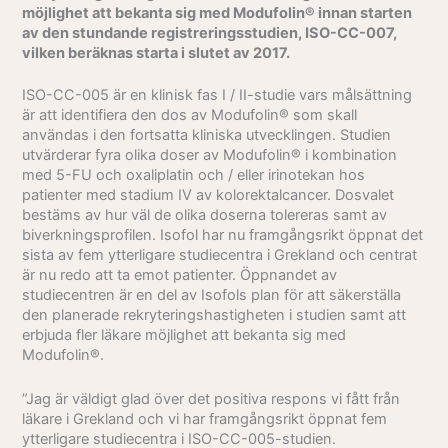
möjlighet att bekanta sig med Modufolin® innan starten
av den stundande registreringsstudien, ISO-CC-007,
vilken beräknas starta i slutet av 2017.
ISO-CC-005 är en klinisk fas I / II-studie vars målsättning
är att identifiera den dos av Modufolin® som skall
användas i den fortsatta kliniska utvecklingen. Studien
utvärderar fyra olika doser av Modufolin® i kombination
med 5-FU och oxaliplatin och / eller irinotekan hos
patienter med stadium IV av kolorektalcancer. Dosvalet
bestäms av hur väl de olika doserna tolereras samt av
biverkningsprofilen. Isofol har nu framgångsrikt öppnat det
sista av fem ytterligare studiecentra i Grekland och centrat
är nu redo att ta emot patienter. Öppnandet av
studiecentren är en del av Isofols plan för att säkerställa
den planerade rekryteringshastigheten i studien samt att
erbjuda fler läkare möjlighet att bekanta sig med
Modufolin®.
”Jag är väldigt glad över det positiva respons vi fått från
läkare i Grekland och vi har framgångsrikt öppnat fem
ytterligare studiecentra i ISO-CC-005-studien.