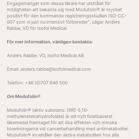
Engagemanget som dessa läkare har utstrålat för
möjligheten att bekanta sig med Modufolin® är mycket
positivt för den kommande registreringsstudien ISO-CC-
007 som vi just nu intensivt förbereder”, säger Anders
Rabbe, VD för Isofol Medical.
För mer information, vänligen kontakta:
Anders Rabbe, VD, Isofol Medical AB
E­mail: anders.rabbe@isofolmedical.com
Telefon: +46 (0)707 646 500
Om Modufolin®
Modufolin® (aktiv substans: [6R]-5,10-
methylenetetrahydrofolate) är ett nytt folatbaserat
läkemedel framtaget för att öka effekten och minska
biverkningarna vid cancerbehandling med antimetaboliter.
Modufolin® innehåller den aktiva metaboliten hos alla