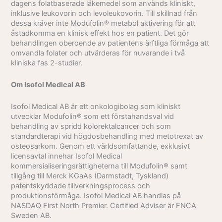
dagens folatbaserade läkemedel som används kliniskt,
inklusive leukovorin och levoleukovorin. Till skillnad från
dessa kräver inte Modufolin® metabol aktivering för att
åstadkomma en klinisk effekt hos en patient. Det gör
behandlingen oberoende av patientens ärftliga förmåga att
omvandla folater och utvärderas för nuvarande i två
kliniska fas 2-studier.
Om Isofol Medical AB
Isofol Medical AB är ett onkologibolag som kliniskt
utvecklar Modufolin® som ett förstahandsval vid
behandling av spridd kolorektalcancer och som
standardterapi vid högdosbehandling med metotrexat av
osteosarkom. Genom ett världsomfattande, exklusivt
licensavtal innehar Isofol Medical
kommersialiseringsrättigheterna till Modufolin® samt
tillgång till Merck KGaAs (Darmstadt, Tyskland)
patentskyddade tillverkningsprocess och
produktionsförmåga. Isofol Medical AB handlas på
NASDAQ First North Premier. Certified Adviser är FNCA
Sweden AB.