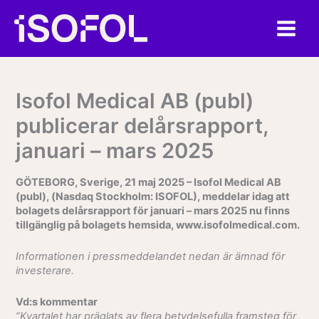
Hoppa
till
innehåll
Isofol Medical AB (publ)
publicerar delårsrapport,
januari – mars 2025
GÖTEBORG, Sverige, 21 maj 2025 – Isofol Medical AB
(publ), (Nasdaq Stockholm: ISOFOL), meddelar idag att
bolagets delårsrapport för januari – mars 2025 nu finns
tillgänglig på bolagets hemsida, www.isofolmedical.com.
Informationen i pressmeddelandet nedan är ämnad för
investerare.
Vd:s kommentar
”Kvartalet har präglats av flera betydelsefulla framsteg för