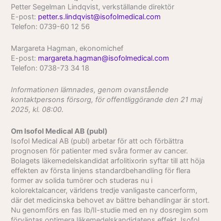
Petter Segelman Lindqvist, verkställande direktör
E-post:
petter.s.lindqvist@isofolmedical.com
Telefon: 0739-60 12 56
Margareta Hagman, ekonomichef
E-post:
margareta.hagman@isofolmedical.com
Telefon: 0738-73 34 18
Informationen lämnades, genom ovanstående
kontaktpersons försorg, för offentliggörande den 21 maj
2025, kl. 08:00.
Om Isofol Medical AB (publ)
Isofol Medical AB (publ) arbetar för att och förbättra
prognosen för patienter med svåra former av cancer.
Bolagets läkemedelskandidat arfolitixorin syftar till att höja
effekten av första linjens standardbehandling för flera
former av solida tumörer och studeras nu i
kolorektalcancer, världens tredje vanligaste cancerform,
där det medicinska behovet av bättre behandlingar är stort.
Nu genomförs en fas Ib/II-studie med en ny dosregim som
förväntas optimera läkemedelskandidatens effekt. Isofol