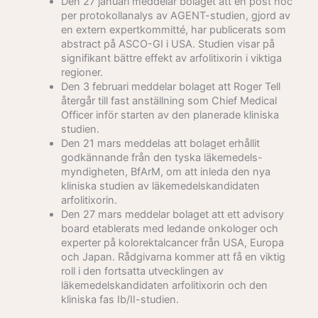
Den 27 januari meddelar bolaget att en post hoc
per protokollanalys av AGENT-studien, gjord av
en extern expertkommitté, har publicerats som
abstract på ASCO-GI i USA. Studien visar på
signifikant bättre effekt av arfolitixorin i viktiga
regioner.
Den 3 februari meddelar bolaget att Roger Tell
återgår till fast anställning som Chief Medical
Officer inför starten av den planerade kliniska
studien.
Den 21 mars meddelas att bolaget erhållit
godkännande från den tyska läkemedels-
myndigheten, BfArM, om att inleda den nya
kliniska studien av läkemedelskandidaten
arfolitixorin.
Den 27 mars meddelar bolaget att ett advisory
board etablerats med ledande onkologer och
experter på kolorektalcancer från USA, Europa
och Japan. Rådgivarna kommer att få en viktig
roll i den fortsatta utvecklingen av
läkemedelskandidaten arfolitixorin och den
kliniska fas Ib/II-studien.