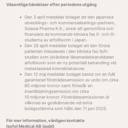
Väsentliga händelser efter periodens utgång
Den 3 april meddelar bolaget att den japanska
utvecklings- och kommersialiserings-partnern,
Solasia Pharma K.K., avser att genomföra och
finansiera de kommande kliniska fas II- och III-
studierna av arfolitixorin i Japan.
Den 28 april meddelar bolaget att den första
patienten inkluderats i den kliniska fas Ib/II-
studien som utvärderar läkemedelskandidaten
arfolitixorin som en ny potentiell behandling vid
metastaserad kolorektalcancer.
Den 12 maj meddelar bolaget beslut om en fullt
garanterad företrädesemission av units om cirka
85 miljoner kronor samt föreslår en
övertilldelningsemission om cirka
10 miljoner kronor. Företrädesemissionen är
villkorad av godkännande vid extra
bolagsstämma som hålls den 11 juni 2025.
För mer information, vänligen kontakta
Isofol Medical AB (publ)