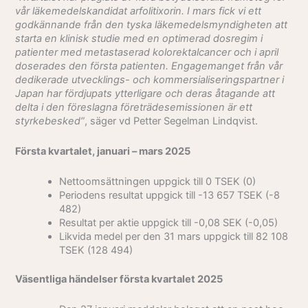
vår läkemedelskandidat arfolitixorin. I mars fick vi ett
godkännande från den tyska läkemedelsmyndigheten att
starta en klinisk studie med en optimerad dosregim i
patienter med metastaserad kolorektalcancer och i april
doserades den första patienten. Engagemanget från vår
dedikerade utvecklings- och kommersialiseringspartner i
Japan har fördjupats ytterligare och deras åtagande att
delta i den föreslagna företrädesemissionen är ett
styrkebesked”
, säger vd Petter Segelman Lindqvist.
Första kvartalet, januari – mars 2025
Nettoomsättningen uppgick till 0 TSEK (0)
Periodens resultat uppgick till -13 657 TSEK (-8
482)
Resultat per aktie uppgick till -0,08 SEK (-0,05)
Likvida medel per den 31 mars uppgick till 82 108
TSEK (128 494)
Väsentliga händelser första kvartalet 2025