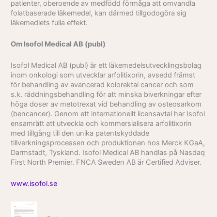
patienter, oberoende av medfödd förmåga att omvandla
folatbaserade läkemedel, kan därmed tillgodogöra sig
läkemedlets fulla effekt.
Om Isofol Medical AB (publ)
Isofol Medical AB (publ) är ett läkemedelsutvecklingsbolag
inom onkologi som utvecklar arfolitixorin, avsedd främst
för behandling av avancerad kolorektal cancer och som
s.k. räddningsbehandling för att minska biverkningar efter
höga doser av metotrexat vid behandling av osteosarkom
(bencancer). Genom ett internationellt licensavtal har Isofol
ensamrätt att utveckla och kommersialisera arfolitixorin
med tillgång till den unika patentskyddade
tillverkningsprocessen och produktionen hos Merck KGaA,
Darmstadt, Tyskland.
Isofol Medical AB handlas på Nasdaq
First North Premier. FNCA Sweden AB är Certified Adviser.
www.isofol.se