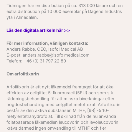
Tidningen har en distribution på ca. 313 000 läsare och en
extra distribution på 10 000 exemplar på Dagens Industris
yta i Almedalen.
Läs den digitala artikeln här > >
För mer information, vänligen kontakta:
Anders Rabbe, CEO, Isofol Medical AB
E-post: anders.rabbe@isofolmedical.com
Telefon: +46 (0) 31 797 22 80
Om arfolitixorin
Arfolitixorin är ett nytt läkemedel framtaget för att öka
effekten av cellgiftet 5-fluorouracil (5FU) och som s.k.
räddningsbehandling för att minska biverkningar efter
högdosbehandling med cellgiftet metotrexat. Arfolitixorin
består av den aktiva substansen MTHF, [6R] -5,10-
metylentetrahydrofolat. Till skillnad från de nu använda
folatbaserade läkemedlen leucovorin och levoleucovorin
krävs därmed ingen omvandling till MTHF och fler