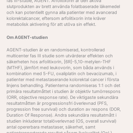
fas III-studie, AGENT. Arfolitixorin är den aktiva
slutprodukten av brett använda folatbaserade läkemedel
och kan potentiellt gynna alla patienter med avancerad
kolorektalcancer, eftersom arfolitixorin inte kräver
metabolisk aktivering för att utöva sin effekt.
Om AGENT-studien
AGENT-studien är en randomiserad, kontrollerad
multicenter fas III studie som utvärderar effekten och
säkerheten hos arfolitixorin, [6R]-5,10-metylen-THF
(MTHF), jämfört med leukovorin, som båda används i
kombination med 5-FU, oxaliplatin och bevacizumab, i
patienter med metastaserande kolorektal cancer i första
linjens behandling. Patienterna randomiseras 1:1 och det
primära resultatmåttet i studien är objektiv tumörrespons
(ORR, objective response rate). De viktigaste sekundära
resultatmåtten är progressionsfri överlevnad (PFS,
progression free survival) och duration av respons (DOR,
Duration Of Response). Andra sekundära resultatmått i
studien inkluderar totalöverlevnad (OS, overall survival)
antal opererbara metastaser, säkerhet, samt
patientrapporterade resultat såsom livskvalitet (QoL).