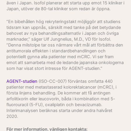
även i Japan. Isofol planerar att starta upp emot 15 kliniker i
Japan, utöver de 80-tal kliniker som redan är öppna.
”En bibehållen hög rekryteringstakt möjliggör att studiens
tidsram kan uppnås, särskilt med tanke på det betydande
behovet av nya behandlingsalternativ i Japan och övriga
marknader,” säger Ulf Jungnelius, M.D., VD för Isofol.
”Denna milstolpe tar oss närmare vårt mål att förbättra den
antitumorala effekten i standardbehandlingen och
potentiellt gynna alla patienter med mCRC. Vi ser fram
emot att samarbeta med de ledande japanska onkologerna
som har visat stort intresse för AGENT-studien.”
AGENT-studien
(ISO-CC-007) förväntas omfatta 440
patienter med metastaserad kolorektal­cancer (mCRC), i
första linjens behandling. De kommer att få antingen
arfolitixorin eller leucovorin, båda i kombination med 5-
fluorouracil (5-FU), oxaliplatin och bevacizumab.
Interimanalysen beräknas starta under andra halvåret
2020.
För mer information, vänligen kontakta: