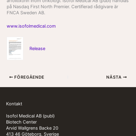
arfolitixorin inom onkologi. Isofol Medical AB (publ) handlas
på Nasdaq First North Premier. Certifierad rådgivare är
FNCA Sweden AB.
www.isofolmedical.com
Release
FÖREGÅENDE
NÄSTA
Kontakt
Isofol Medical AB (publ)
Biotech Center
Arvid Wallgrens Backe 20
413 46 Göteborg, Sverige