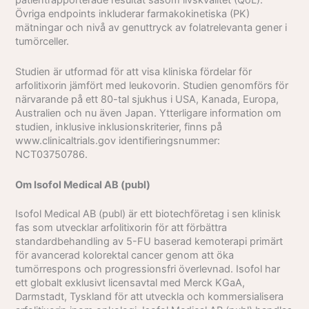
Övriga endpoints inkluderar farmakokinetiska (PK)
mätningar och nivå av genuttryck av folatrelevanta gener i
tumörceller.
Studien är utformad för att visa kliniska fördelar för
arfolitixorin jämfört med leukovorin. Studien genomförs för
närvarande på ett 80-tal sjukhus i USA, Kanada, Europa,
Australien och nu även Japan. Ytterligare information om
studien, inklusive inklusionskriterier, finns på
www.clinicaltrials.gov identifieringsnummer:
NCT03750786.
Om Isofol Medical AB (publ)
Isofol Medical AB (publ) är ett biotechföretag i sen klinisk
fas som utvecklar arfolitixorin för att förbättra
standardbehandling av 5-FU baserad kemoterapi primärt
för avancerad kolorektal cancer genom att öka
tumörrespons och progressionsfri överlevnad. Isofol har
ett globalt exklusivt licensavtal med Merck KGaA,
Darmstadt, Tyskland för att utveckla och kommersialisera