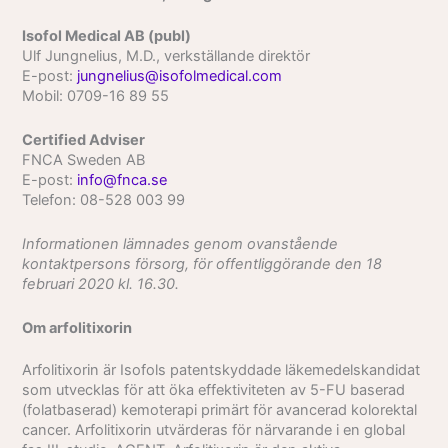
Isofol Medical AB (publ)
Ulf Jungnelius, M.D., verkställande direktör
E-post:
jungnelius@isofolmedical.com
Mobil: 0709-16 89 55
Certified Adviser
FNCA Sweden AB
E-post:
info@fnca.se
Telefon: 08-528 003 99
Informationen lämnades genom ovanstående
kontaktpersons försorg, för offentliggörande den 18
februari 2020 kl. 16.30.
Om arfolitixorin
Arfolitixorin är Isofols patentskyddade läkemedelskandidat
som utvecklas för att öka effektiviteten av 5-FU baserad
(folatbaserad) kemoterapi primärt för avancerad kolorektal
cancer. Arfolitixorin utvärderas för närvarande i en global