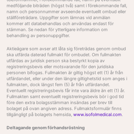
medföljande biträden (högst två) samt i förekommande fall,
namn och personnummer avseende eventuellt ombud eller
ställföreträdare. Uppgifter som lämnas vid anmälan
kommer att databehandlas och användas endast för
stämman. Se nedan för ytterligare information om
behandling av personuppgifter.
Aktieägare som avser att låta sig företrädas genom ombud
ska utfärda daterad fullmakt för ombudet. Om fullmakten
utfärdas av juridisk person ska bestyrkt kopia av
registreringsbevis eller motsvarande för den juridiska
personen bifogas. Fullmakten är giltig högst ett (1) år från
utfärdandet, eller under den längre giltighetstid som anges i
fullmakten, dock längst fem (5) år från utfärdandet.
Eventuellt registreringsbevis får inte vara äldre än ett (1) år.
Fullmakten samt eventuellt registreringsbevis bör i god tid
före den extra bolagsstämman insändas per brev till
bolaget på ovan angiven adress. Fullmaktsformulär finns
tillgängligt på bolagets hemsida,
www.isofolmedical.com
.
Deltagande genom förhandsröstning