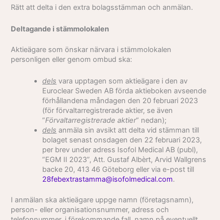
Rätt att delta i den extra bolagsstämman och anmälan.
Deltagande i stämmolokalen
Aktieägare som önskar närvara i stämmolokalen
personligen eller genom ombud ska:
dels
vara upptagen som aktieägare i den av
Euroclear Sweden AB förda aktieboken avseende
förhållandena måndagen den 20 februari 2023
(för förvaltarregistrerade aktier, se även
”
Förvaltarregistrerade aktier
” nedan);
dels
anmäla sin avsikt att delta vid stämman till
bolaget senast onsdagen den 22 februari 2023,
per brev under adress Isofol Medical AB (publ),
”EGM II 2023”, Att. Gustaf Albèrt, Arvid Wallgrens
backe 20, 413 46 Göteborg eller via e-post till
28febextrastamma@isofolmedical.com
.
I anmälan ska aktieägare uppge namn (företagsnamn),
person- eller organisationsnummer, adress och
telefonnummer, i förekommande fall, namn på eventuellt