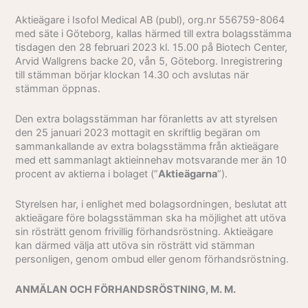
Aktieägare i Isofol Medical AB (publ), org.nr 556759-8064
med säte i Göteborg, kallas härmed till extra bolagsstämma
tisdagen den 28 februari 2023 kl. 15.00 på Biotech Center,
Arvid Wallgrens backe 20, vån 5, Göteborg. Inregistrering
till stämman börjar klockan 14.30 och avslutas när
stämman öppnas.
Den extra bolagsstämman har föranletts av att styrelsen
den 25 januari 2023 mottagit en skriftlig begäran om
sammankallande av extra bolagsstämma från aktieägare
med ett sammanlagt aktieinnehav motsvarande mer än 10
procent av aktierna i bolaget (”
Aktieägarna
”).
Styrelsen har, i enlighet med bolagsordningen, beslutat att
aktieägare före bolagsstämman ska ha möjlighet att utöva
sin rösträtt genom frivillig förhandsröstning. Aktieägare
kan därmed välja att utöva sin rösträtt vid stämman
personligen, genom ombud eller genom förhandsröstning.
ANMÄLAN OCH FÖRHANDSRÖSTNING, M. M.