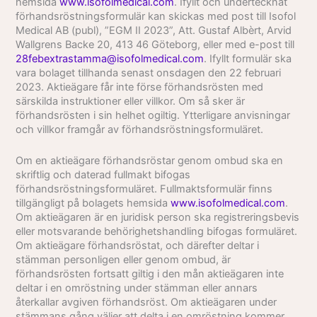
hemsida
www.isofolmedical.com
. Ifyllt och undertecknat
förhandsröstningsformulär kan skickas med post till Isofol
Medical AB (publ), ”EGM II 2023”, Att. Gustaf Albèrt, Arvid
Wallgrens Backe 20, 413 46 Göteborg, eller med e-post till
28febextrastamma@isofolmedical.com
. Ifyllt formulär ska
vara bolaget tillhanda senast onsdagen den 22 februari
2023. Aktieägare får inte förse förhandsrösten med
särskilda instruktioner eller villkor. Om så sker är
förhandsrösten i sin helhet ogiltig. Ytterligare anvisningar
och villkor framgår av förhandsröstningsformuläret.
Om en aktieägare förhandsröstar genom ombud ska en
skriftlig och daterad fullmakt bifogas
förhandsröstningsformuläret. Fullmaktsformulär finns
tillgängligt på bolagets hemsida
www.isofolmedical.com
.
Om aktieägaren är en juridisk person ska registreringsbevis
eller motsvarande behörighetshandling bifogas formuläret.
Om aktieägare förhandsröstat, och därefter deltar i
stämman personligen eller genom ombud, är
förhandsrösten fortsatt giltig i den mån aktieägaren inte
deltar i en omröstning under stämman eller annars
återkallar avgiven förhandsröst. Om aktieägaren under
stämmans gång väljer att delta i en omröstning kommer