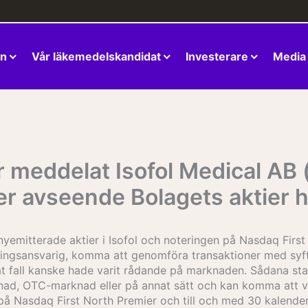
en
Vår läkemedelskandidat
Investerare
Media
r meddelat Isofol Medical AB (
er avseende Bolagets aktier h
yemitterade aktier i Isofol och noteringen på Nasdaq First
seringsansvarig, komma att genomföra transaktioner med syf
at fall kanske hade varit rådande på marknaden. Sådana sta
ad, OTC-marknad eller på annat sätt och kan komma att vi
 på Nasdaq First North Premier och till och med 30 kalender