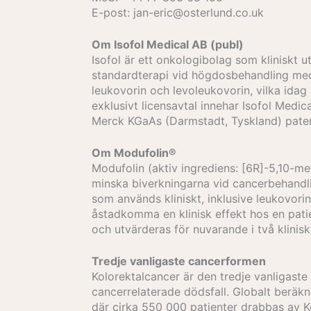
E-post: jan-eric@osterlund.co.uk
Om Isofol Medical AB (publ)
Isofol är ett onkologibolag som kliniskt
standardterapi vid högdosbehandling med
leukovorin och levoleukovorin, vilka id
exklusivt licensavtal innehar Isofol Medica
Merck KGaAs (Darmstadt, Tyskland) pate
Om Modufolin®
Modufolin (aktiv ingrediens: [6R]-5,10-me
minska biverkningarna vid cancerbehandli
som används kliniskt, inklusive leukovorin
åstadkomma en klinisk effekt hos en pati
och utvärderas för nuvarande i två klinisk
Tredje vanligaste cancerformen
Kolorektalcancer är den tredje vanligaste
cancerrelaterade dödsfall. Globalt beräk
där cirka 550 000 patienter drabbas av K