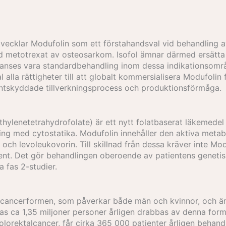
 utvecklar Modufolin som ett förstahandsval vid behandling
 metotrexat av osteosarkom. Isofol ämnar därmed ersätta
ag anses vara standardbehandling inom dessa indikationsom
l alla rättigheter till att globalt kommersialisera Modufolin 
ntskyddade tillverkningsprocess och produktionsförmåga.
thylenetetrahydrofolate) är ett nytt folatbaserat läkemedel
ng med cytostatika. Modufolin innehåller den aktiva metab
 och levoleukovorin. Till skillnad från dessa kräver inte Mo
ent. Det gör behandlingen oberoende av patientens genetis
a fas 2-studier.
 cancerformen, som påverkar både män och kvinnor, och är d
nas ca 1,35 miljoner personer årligen drabbas av denna for
olorektalcancer, får cirka 365 000 patienter årligen behan