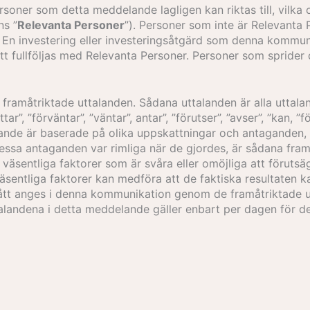
ner som detta meddelande lagligen kan riktas till, vilka o
ns ”
Relevanta Personer
”). Personer som inte är Relevanta P
En investering eller investeringsåtgärd som denna kommuni
t fullföljas med Relevanta Personer. Personer som spride
.
framåtriktade uttalanden. Sådana uttalanden är alla uttala
r”, ”förväntar”, ”väntar”, antar”, ”förutser”, ”avser”, ”kan, ”f
nde är baserade på olika uppskattningar och antaganden, vil
ssa antaganden var rimliga när de gjordes, är sådana fram
väsentliga faktorer som är svåra eller omöjliga att föruts
väsentliga faktorer kan medföra att de faktiska resultaten 
stått anges i denna kommunikation genom de framåtriktade u
talandena i detta meddelande gäller enbart per dagen för 