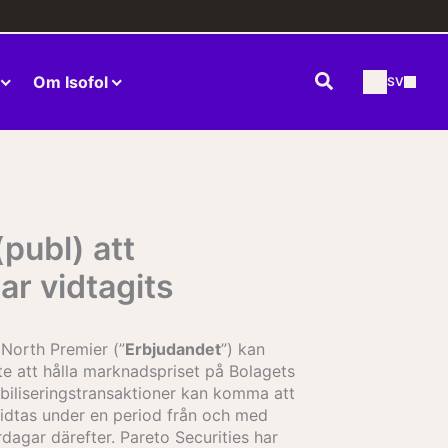
Sök
Om Isofol
SV
publ) att
ar vidtagits
 North Premier (”
Erbjudandet
”) kan
te att hålla marknadspriset på Bolagets
biliseringstransaktioner kan komma att
dtas under en period från och med
dagar därefter. Pareto Securities har