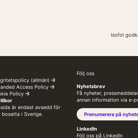
Följ oss
egritetspolicy (allmän)
Nyhetsbrev
panded Access Policy
Få nyheter, pressmeddela
okie Policy
annan information via e-p
llkor
ida är endast avsedd för
 bosatta i Sverige.
Prenumerera på nyhet
LinkedIn
Följ oss på LinkedIn