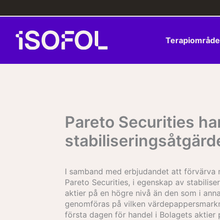
Hoppa
till
innehåll
Terapiområd
Pareto Securities ha
stabiliseringsåtgärd
I samband med erbjudandet att förvärva n
Pareto Securities, i egenskap av stabili
aktier på en högre nivå än den som i ann
genomföras på vilken värdepappersmarkn
första dagen för handel i Bolagets aktier