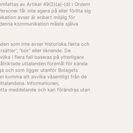
mfattas av Artikel 49(2)(a)-(d) i Ordern
ersoner får inte agera på eller förlita sig
kation avser är enbart möjlig för
r denna kommunikation måste själva
nden som inte avser historiska fakta och
örsätter”, ”bör” eller liknande. De
ka i flera fall baseras på ytterligare
åtriktade uttalanden föremål för kända
äga och som ligger utanför Bolagets
kan komma att avvika väsentligt från de
ttalandena. Informationen,
detta meddelande och kan förändras utan