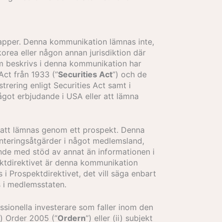
papper. Denna kommunikation lämnas inte,
korea eller någon annan jurisdiktion där
som beskrivs i denna kommunikation har
Act från 1933 (”
Securities Act
”) och de
strering enligt Securities Act samt i
något erbjudande i USA eller att lämna
att lämnas genom ett prospekt. Denna
enteringsåtgärder i något medlemsland,
ande med stöd av annat än informationen i
ktdirektivet är denna kommunikation
i Prospektdirektivet, det vill säga enbart
as i medlemsstaten.
essionella investerare som faller inom den
n) Order 2005 (”
Ordern
”) eller (ii) subjekt