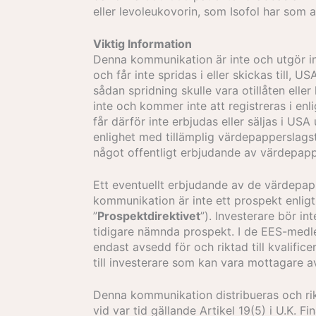
eller levoleukovorin, som Isofol har som
Viktig Information
Denna kommunikation är inte och utgör in
och får inte spridas i eller skickas till,
sådan spridning skulle vara otillåten ell
inte och kommer inte att registreras i enl
får därför inte erbjudas eller säljas i USA
enlighet med tillämplig värdepapperslagsti
något offentligt erbjudande av värdepap
Ett eventuellt erbjudande av de värdep
kommunikation är inte ett prospekt enlig
”
Prospektdirektivet
”). Investerare bör i
tidigare nämnda prospekt. I de EES-medl
endast avsedd för och riktad till kvalifi
till investerare som kan vara mottagare a
Denna kommunikation distribueras och rikta
vid var tid gällande Artikel 19(5) i U.K. 