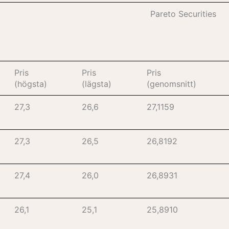
Pareto Securities
Pris
Pris
Pris
(högsta)
(lägsta)
(genomsnitt)
27,3
26,6
27,1159
27,3
26,5
26,8192
27,4
26,0
26,8931
26,1
25,1
25,8910