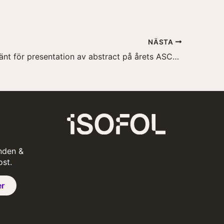
NÄSTA
Isofol godkänt för presentation av abstract på årets ASCO-kongress
nden &
ost.
er