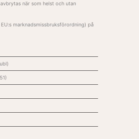
 avbrytas när som helst och utan
) i EU:s marknadsmissbruksförordning) på
publ)
051)