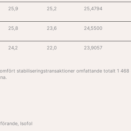
25,9
25,2
25,4794
25,8
23,6
24,5500
24,2
22,0
23,9057
mfört stabiliseringstransaktioner omfattande totalt 1 468 4
rna.
m
förande, Isofol