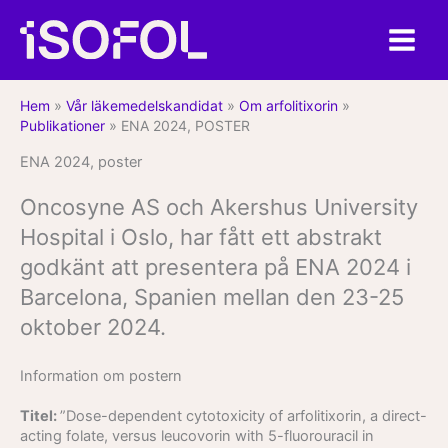
Hoppa
till
innehåll
Hem
»
Vår läkemedelskandidat
»
Om arfolitixorin
»
Publikationer
»
ENA 2024, POSTER
ENA 2024, poster
Oncosyne AS och Akershus University
Hospital i Oslo, har fått ett abstrakt
godkänt att presentera på ENA 2024 i
Barcelona, Spanien mellan den 23-25
oktober 2024.
Information om postern
Titel:
”Dose-dependent cytotoxicity of arfolitixorin, a direct-
acting folate, versus leucovorin with 5-fluorouracil in